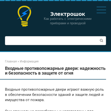
Перейти
к
Электрошок
контенту
Как работать с электрическими
приборами и проводкой
Поиск:
Главная
»
Информация
Входные противопожарные двери: надежность
и безопасность в защите от огня
Входные противопожарные двери играют важную роль
в обеспечении безопасности зданий и защите людей и
имущества от пожара.