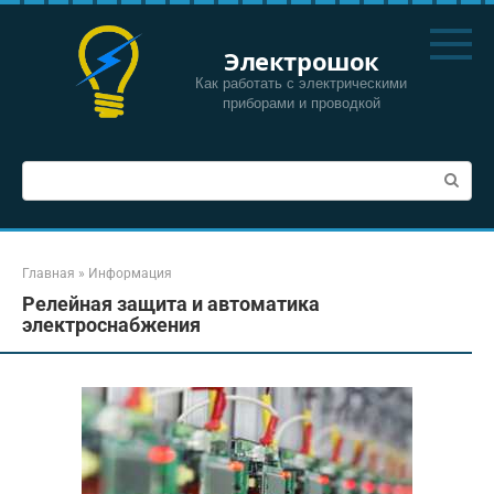
Перейти
к
Электрошок
контенту
Как работать с электрическими
приборами и проводкой
Поиск:
Главная
»
Информация
Релейная защита и автоматика
электроснабжения