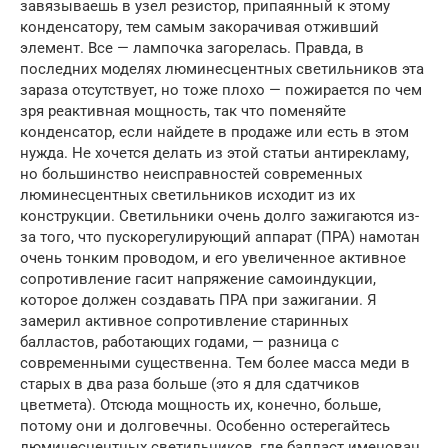
завязываешь в узел резистор, припаянный к этому
конденсатору, тем самым закорачивая отживший
элемент. Все — лампочка загорелась. Правда, в
последних моделях люминесцентных светильников эта
зараза отсутствует, но тоже плохо — пожирается по чем
зря реактивная мощность, так что поменяйте
конденсатор, если найдете в продаже или есть в этом
нужда. Не хочется делать из этой статьи антирекламу,
но большинство неисправностей современных
люминесцентных светильников исходит из их
конструкции. Светильники очень долго зажигаются из-
за того, что пускорегулирующий аппарат (ПРА) намотан
очень тонким проводом, и его увеличенное активное
сопротивление гасит напряжение самоиндукции,
которое должен создавать ПРА при зажигании. Я
замерил активное сопротивление старинных
балластов, работающих годами, — разница с
современными существенна. Тем более масса меди в
старых в два раза больше (это я для сдатчиков
цветмета). Отсюда мощность их, конечно, больше,
потому они и долговечны. Особенно остерегайтесь
люминесцентных светильников, где балласт именован