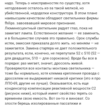
надо. Теперь о неисправностях по существу, хотя
негодование осталось из-за такой мелкой, но
убийственной, недоделки конструктора. В этом плане
наивысшим качеством обладают светильники фирмы
fhilips. завоевавшей мировое признание.
Люминесцентный светильник радует глаз, пока не
замигает лампа. Естественное желание — ее заменить,
и в большинстве случаев это правильно. Срок службы
истек, эмиссия приказала долго жить. но меняем — не
зажигается. Замена стартера не дает положительного
результата, если, конечно, не перепутали S2 c S10 (S2 —
для двадцаток, S10 — для сороковок). Вроде бы все в
порядке: раз мигает, значит, дроссель живой.
Проверяются все контакты монтажа светильника —
тоже бы нормально, хотя клемма крепления провода с
дросселем не выдерживает никакой критики (это я про
ЛПО-69, другие не лучше). Оказывается, есть еще
конденсатор компенсации реактивной мощности С2
(рисунок ниже), который имеет свойство терять со
временем свою емкость. Вот он-то и виноват. Со
злости берешь изолированные пассатижи и