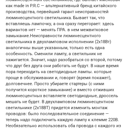
как made in P.R.C — альтернативный бренд китайского
производства, первейший гарант неисправностей
люминесцентного светильника. Бывает так, что
вставляешь лампочку, а она сразу перегорает: здесь
вариантов нет — менять ПРА. в нем межвитковое
замыкание.Неисправности люминесцентного
светильника в двухламповом исполнении (2х18Вт)
аналогичны выше указанным, только есть одна
особенность. Сменили лампу, а светильник не
зажигается. Значит, надо разобраться со второй, потому
что друг без друга они работать не будут. В наше время
пора переходить на светодиодные лампы. которые
проще в обслуживании и, говорят (время покажет),
долговечнее. Просто убираете стартеры (с ними
получится короткое замыкание) и вместо отживших
люминесцентных вставляете светодиодные, дроссель
мешать не будет. В двухламповом люминесцентном
светильнике (2х18ВТ) придется изменить монтаж
проводов: было последовательное соединение —
теперь надо подключить каждую лампу к клемме 220В.
Необязательно использовать оба провода с каждого из