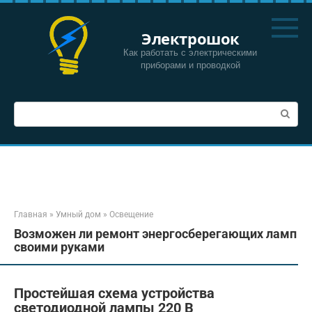
Перейти
к
Электрошок
контенту
Как работать с электрическими
приборами и проводкой
Поиск:
Главная
»
Умный дом
»
Освещение
Возможен ли ремонт энергосберегающих ламп
своими руками
Простейшая схема устройства
светодиодной лампы 220 В