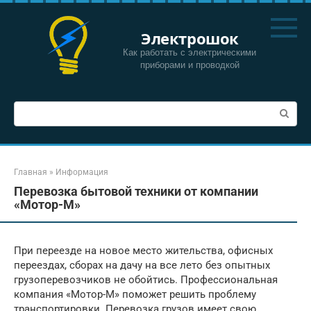
Перейти
к
Электрошок
контенту
Как работать с электрическими
приборами и проводкой
Поиск:
Главная
»
Информация
Перевозка бытовой техники от компании
«Мотор-М»
При переезде на новое место жительства, офисных
переездах, сборах на дачу на все лето без опытных
грузоперевозчиков не обойтись. Профессиональная
компания «Мотор-М» поможет решить проблему
транспортировки. Перевозка грузов имеет свою