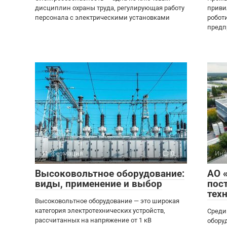
дисциплин охраны труда, регулирующая работу
приви
персонала с электрическими установками
робот
предп
Информация
0
Инф
Высоковольтное оборудование:
АО 
виды, применение и выбор
пос
тех
Высоковольтное оборудование — это широкая
категория электротехнических устройств,
Среди
рассчитанных на напряжение от 1 кВ
обору