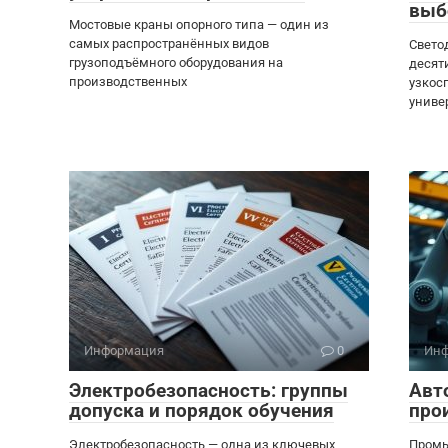
выб
Мостовые краны опорного типа — один из
самых распространённых видов
Свето
грузоподъёмного оборудования на
десят
производственных
узкос
униве
Информация
0
Инф
Электробезопасность: группы
Авт
допуска и порядок обучения
про
Электробезопасность — одна из ключевых
Промы