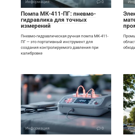
Информация
0
Инф
Помпа МК-411-ПГ: пневмо-
Эле
гидравлика для точных
мат
измерений
про
Пневмо-гидравлическая ручная помпа МК-411-
Промы
ПГ — это портативный инструмент для
облас
создания контролируемого давления при
обходи
калибровке
Информация
0
Инф