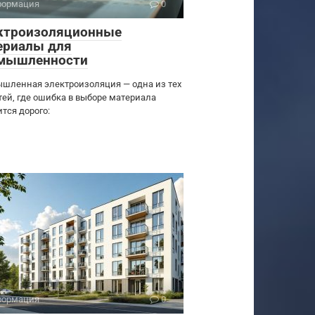
ормация
0
ктроизоляционные
ериалы для
мышленности
шленная электроизоляция — одна из тех
тей, где ошибка в выборе материала
тся дорого:
ормация
0