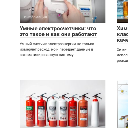
Информация
0
Инф
Умные электросчетчики: что
Хим
это такое и как они работают
кла
кач
Умный счетчик электроэнергии не только
измеряет расход, но и передает данные в
Химич
автоматизированную систему
испол
реакц