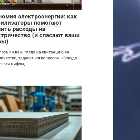
ормация
0
номия электроэнергии: как
билизаторы помогают
зить расходы на
ктричество (и спасают ваши
вы)
лось ли вам, глядя на квитанцию за
ричество, задаваться вопросом: «Откуда
ся эти цифры,