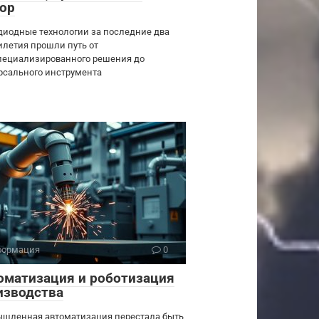
ор
диодные технологии за последние два
илетия прошли путь от
пециализированного решения до
рсального инструмента
ормация
0
оматизация и роботизация
изводства
шленная автоматизация перестала быть