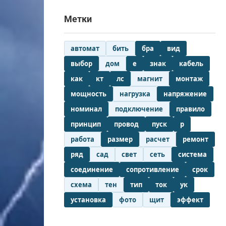
Метки
автомат
бить
бра
вид
выбор
дом
е
знак
кабель
как
кт
лс
магнит
монтаж
мощность
нагрузка
напряжение
номинал
подключение
правило
принцип
провод
пуск
р
работа
размер
расчет
ремонт
ряд
сад
свет
сеть
система
соединение
сопротивление
срок
схема
тен
тип
ток
ук
установка
фото
щит
эффект