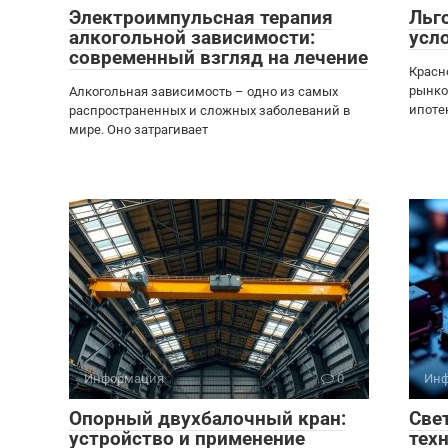
Электроимпульсная терапия
Льг
алкогольной зависимости:
усл
современный взгляд на лечение
Красн
рынко
Алкогольная зависимость – одно из самых
ипоте
распространенных и сложных заболеваний в
мире. Оно затрагивает
Информация
0
Инф
Опорный двухбалочный кран:
Све
устройство и применение
тех