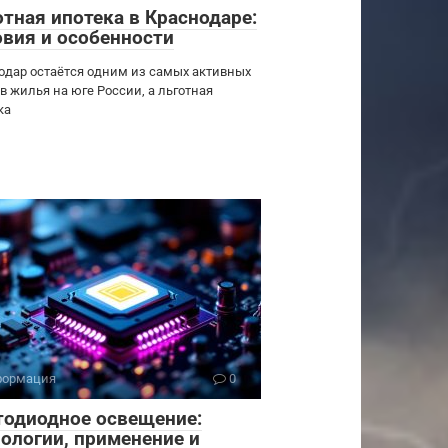
отная ипотека в Краснодаре:
овия и особенности
одар остаётся одним из самых активных
в жилья на юге России, а льготная
ка
ормация
0
тодиодное освещение:
нологии, применение и