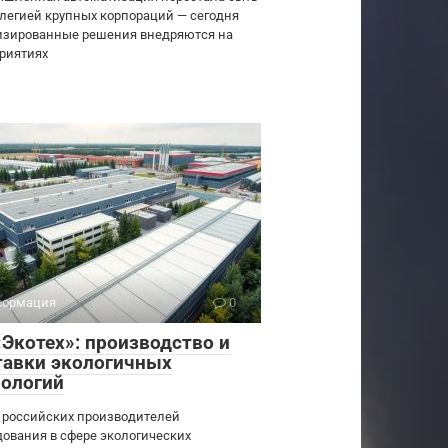
легией крупных корпораций — сегодня
изированные решения внедряются на
риятиях
ормация
0
«Экотех»: производство и
тавки экологичных
нологий
 российских производителей
дования в сфере экологических