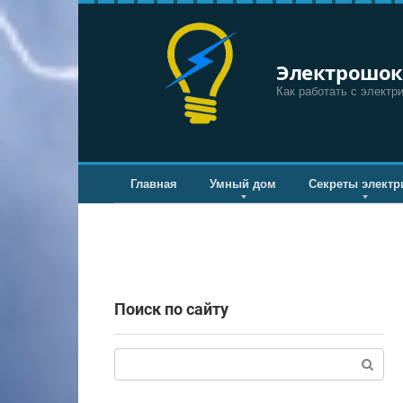
Перейти
к
контенту
Электрошок
Как работать с электр
Главная
Умный дом
Секреты электр
Поиск по сайту
Поиск: