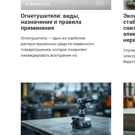
Информация
0
Инф
Огнетушители: виды,
Эко
назначение и правила
ста
применения
сни
эле
Огнетушитель — одно из наиболее
нер
распространённых средств первичного
пожаротушения, которое позволяет
Случа
ликвидировать возгорание на
элект
берут