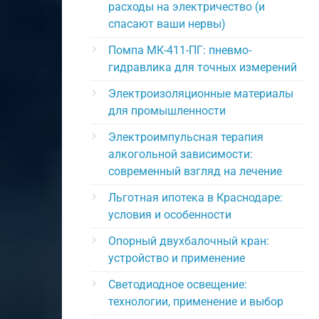
расходы на электричество (и
спасают ваши нервы)
Помпа МК-411-ПГ: пневмо-
гидравлика для точных измерений
Электроизоляционные материалы
для промышленности
Электроимпульсная терапия
алкогольной зависимости:
современный взгляд на лечение
Льготная ипотека в Краснодаре:
условия и особенности
Опорный двухбалочный кран:
устройство и применение
Светодиодное освещение:
технологии, применение и выбор