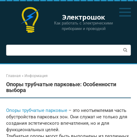
Перейти
к
Электрошок
контенту
Как работать с электрическими
приборами и проводкой
Поиск:
Главная
»
Информация
Опоры трубчатые парковые: Особенности
выбора
Опоры трубчатые парковые
– это неотъемлемая часть
обустройства парковых зон. Они служат не только для
создания эстетического впечатления, но и для
функциональных целей.
Трубчатые опоры могут быть выполнены из различных