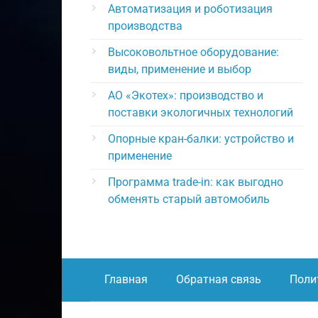
Автоматизация и роботизация
производства
Высоковольтное оборудование:
виды, применение и выбор
АО «Экотех»: производство и
поставки экологичных технологий
Опорные кран-балки: устройство и
применение
Программа trade-in: как выгодно
обменять старый автомобиль
Главная
Обратная связь
Поли