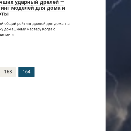
учших ударный дрелей —
тинг моделей для дома и
оты
ий общий рейтинг дрелей для дома: на
ку домашнему мастеру Когда с
риями и
163
164