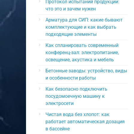
Протокол испытаний продукции:
что это и зачем нужен
Арматура для СИП: какие бывают
комплектующие и как выбрать
подходящие элементы
Как спланировать современный
конференц-зал: электропитание,
освещение, акустика и мебель
Бетонные заводы: устройство, виды
и особенности работы
Как безопасно подключить
посудомоечную машину к
электросети
Чистая вода без хлопот: как
работает автоматическая дозация
в бассейне