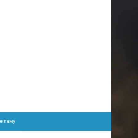
екламу