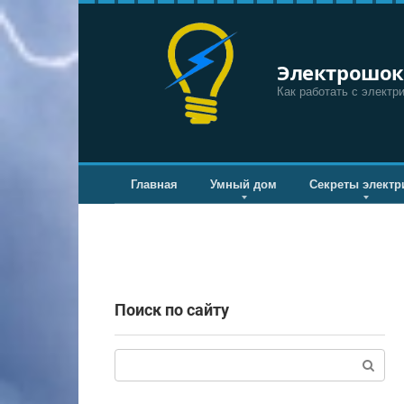
Перейти
к
контенту
Электрошок
Как работать с электр
Главная
Умный дом
Секреты электр
Поиск по сайту
Поиск: