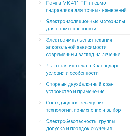
Помпа МК-411-ПГ: пневмо-
гидравлика для точных измерений
Электроизоляционные материалы
для промышленности
Электроимпульсная терапия
алкогольной зависимости:
современный взгляд на лечение
Льготная ипотека в Краснодаре:
условия и особенности
Опорный двухбалочный кран:
устройство и применение
Светодиодное освещение:
технологии, применение и выбор
Электробезопасность: группы
допуска и порядок обучения