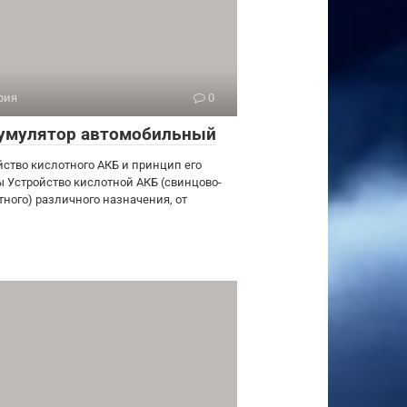
рия
0
умулятор автомобильный
йство кислотного АКБ и принцип его
ы Устройство кислотной АКБ (свинцово-
тного) различного назначения, от