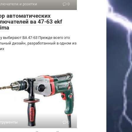
лючатели и розетки
0
ор автоматических
лючателей ва 47-63 ekf
xima
у выбирают ВА 47-63 Прежде всего это
льный дизайн, разработанный в одном из
их
трументы
0