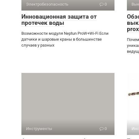
Электробезопасность
0
Вык
Инновационная защита от
Обз
протечек воды
вык
pro
Возможности модуля Neptun ProW+Wi-Fi Если
датчики и шаровые краны в большинстве
Почем
случаев у разных
уника
ведущ
Инструменты
0
Инс