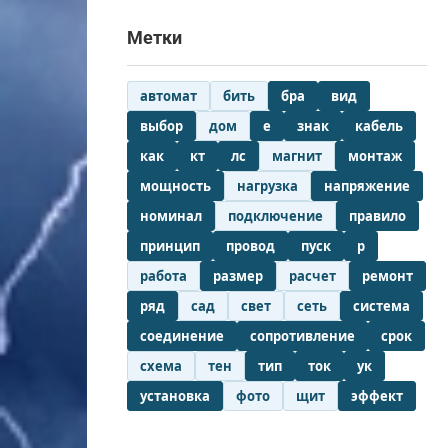
Метки
автомат
бить
бра
вид
выбор
дом
е
знак
кабель
как
кт
лс
магнит
монтаж
мощность
нагрузка
напряжение
номинал
подключение
правило
принцип
провод
пуск
р
работа
размер
расчет
ремонт
ряд
сад
свет
сеть
система
соединение
сопротивление
срок
схема
тен
тип
ток
ук
установка
фото
щит
эффект