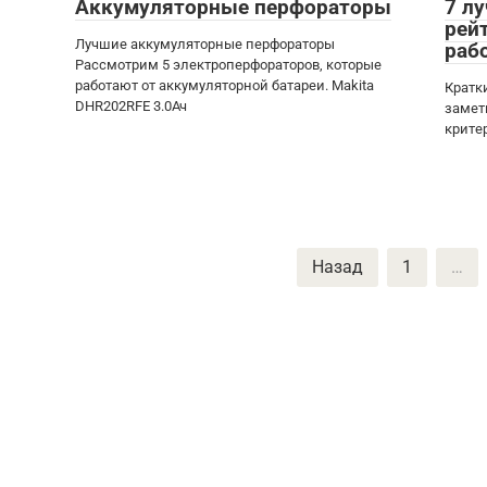
Аккумуляторные перфораторы
7 л
рей
Лучшие аккумуляторные перфораторы
раб
Рассмотрим 5 электроперфораторов, которые
работают от аккумуляторной батареи. Makita
Кратк
DHR202RFE 3.0Ач
замет
крите
Пагинация
Назад
1
…
записей