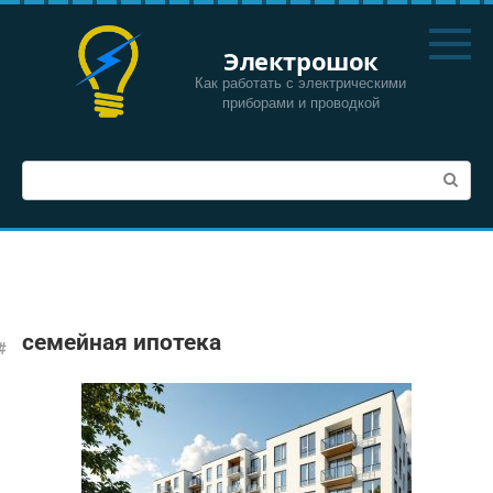
Перейти
к
Электрошок
контенту
Как работать с электрическими
приборами и проводкой
Поиск:
семейная ипотека