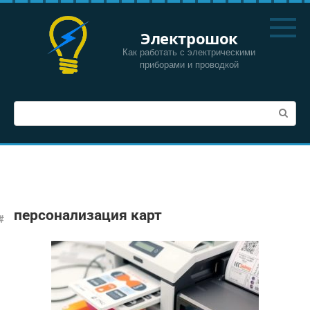
Перейти
к
Электрошок
контенту
Как работать с электрическими
приборами и проводкой
Поиск:
персонализация карт