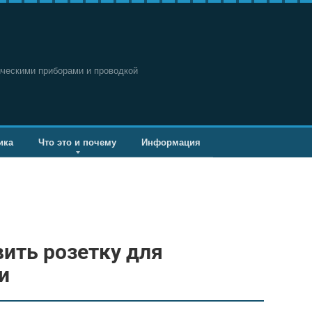
ическими приборами и проводкой
ика
Что это и почему
Информация
вить розетку для
и