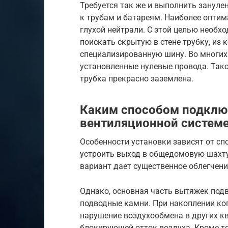
Требуется так же и выполнить зануле
к трубам и батареям. Наиболее опти
глухой нейтрали. С этой целью необх
поискать скрытую в стене трубку, из 
специализированную шину. Во многих
установленные нулевые провода. Тако
трубка прекрасно заземлена.
Каким способом подклю
вентиляционной систем
Особенности установки зависят от сп
устроить выход в общедомовую шахту
вариант дает существенное облегчен
Однако, основная часть вытяжек подв
подводные камни. При накоплении ко
нарушение воздухообмена в других к
блокирующей отток воздуха. Кроме т