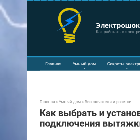
Перейти
к
контенту
Электрошок
Как работать с электр
Главная
Умный дом
Секреты электр
Главная
»
Умный дом
»
Выключатели и розетки
Как выбрать и устано
подключения вытяжк