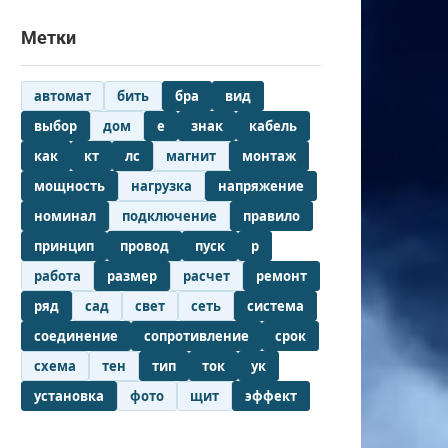
Метки
автомат
бить
бра
вид
выбор
дом
е
знак
кабель
как
кт
лс
магнит
монтаж
мощность
нагрузка
напряжение
номинал
подключение
правило
принцип
провод
пуск
р
работа
размер
расчет
ремонт
ряд
сад
свет
сеть
система
соединение
сопротивление
срок
схема
тен
тип
ток
ук
установка
фото
щит
эффект