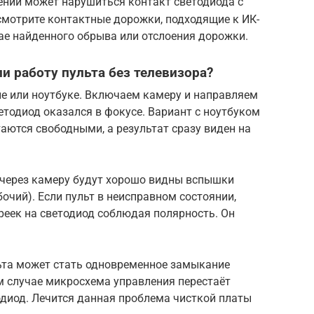
ении может нарушиться контакт светодиода с
смотрите контактные дорожки, подходящие к ИК-
чае найденного обрыва или отслоения дорожки.
и работу пульта без телевизора?
е или ноутбуке. Включаем камеру и направляем
етодиод оказался в фокусе. Вариант с ноутбуком
таются свободными, а результат сразу виден на
 через камеру будут хорошо видны вспышки
бочий). Если пульт в неисправном состоянии,
ареек на светодиод соблюдая полярность. Он
ьта может стать одновременное замыкание
ом случае микросхема управления перестаёт
диод. Лечится данная проблема чисткой платы