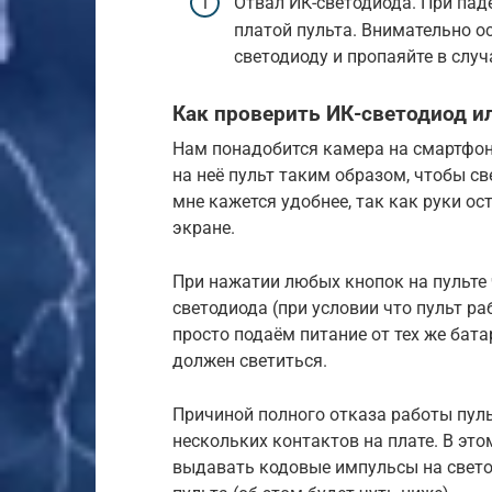
Отвал ИК-светодиода. При пад
платой пульта. Внимательно о
светодиоду и пропаяйте в слу
Как проверить ИК-светодиод ил
Нам понадобится камера на смартфон
на неё пульт таким образом, чтобы св
мне кажется удобнее, так как руки ос
экране.
При нажатии любых кнопок на пульте
светодиода (при условии что пульт ра
просто подаём питание от тех же бат
должен светиться.
Причиной полного отказа работы пул
нескольких контактов на плате. В эт
выдавать кодовые импульсы на свето