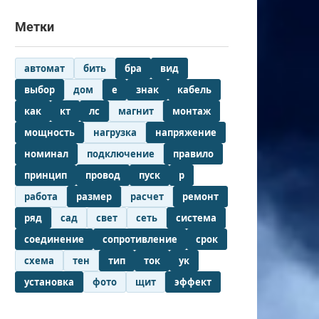
Метки
автомат
бить
бра
вид
выбор
дом
е
знак
кабель
как
кт
лс
магнит
монтаж
мощность
нагрузка
напряжение
номинал
подключение
правило
принцип
провод
пуск
р
работа
размер
расчет
ремонт
ряд
сад
свет
сеть
система
соединение
сопротивление
срок
схема
тен
тип
ток
ук
установка
фото
щит
эффект