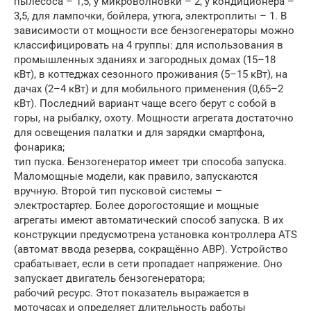
пылесоса – 1,5, у микроволновки – 2, у кондиционера –
3,5, для лампочки, бойлера, утюга, электроплиты – 1. В
зависимости от мощности все бензогенераторы можно
классифицировать на 4 группы: для использования в
промышленных зданиях и загородных домах (15–18
кВт), в коттеджах сезонного проживания (5–15 кВт), на
дачах (2–4 кВт) и для мобильного применения (0,65–2
кВт). Последний вариант чаще всего берут с собой в
горы, на рыбалку, охоту. Мощности агрегата достаточно
для освещения палатки и для зарядки смартфона,
фонарика;
тип пуска. Бензогенератор имеет три способа запуска.
Маломощные модели, как правило, запускаются
вручную. Второй тип пусковой системы –
электростартер. Более дорогостоящие и мощные
агрегаты имеют автоматический способ запуска. В их
конструкции предусмотрена установка контроллера ATS
(автомат ввода резерва, сокращённо АВР). Устройство
срабатывает, если в сети пропадает напряжение. Оно
запускает двигатель бензогенератора;
рабочий ресурс. Этот показатель выражается в
моточасах и определяет длительность работы