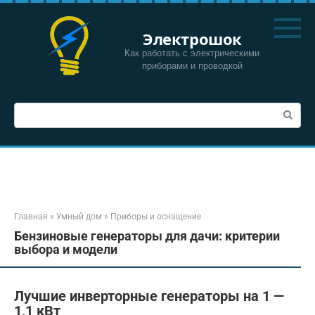
Перейти
к
Электрошок
контенту
Как работать с электрическими
приборами и проводкой
Поиск:
Главная
»
Умный дом
»
Приборы и оснащение
Бензиновые генераторы для дачи: критерии
выбора и модели
Лучшие инверторные генераторы на 1 —
1,1 кВт