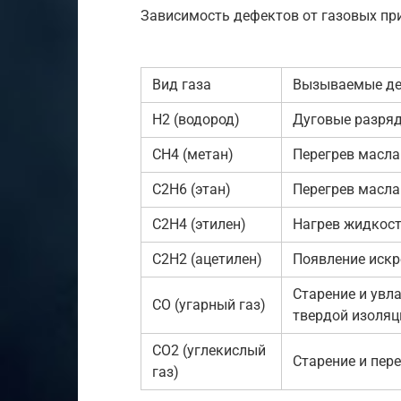
Зависимость дефектов от газовых пр
Вид газа
Вызываемые д
Н2 (водород)
Дуговые разряд
СН4 (метан)
Перегрев масла
С2Н6 (этан)
Перегрев масла
С2Н4 (этилен)
Нагрев жидкос
С2Н2 (ацетилен)
Появление искр
Старение и увл
СО (угарный газ)
твердой изоляц
СО2 (углекислый
Старение и пер
газ)