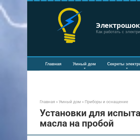
Перейти
к
контенту
Электрошок
Как работать с электр
Главная
Умный дом
Секреты электр
Главная
»
Умный дом
»
Приборы и оснащение
Установки для испыт
масла на пробой