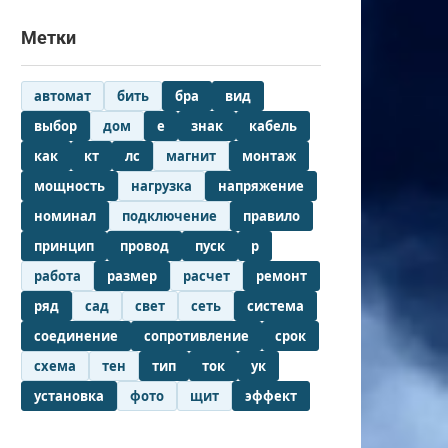
Метки
автомат
бить
бра
вид
выбор
дом
е
знак
кабель
как
кт
лс
магнит
монтаж
мощность
нагрузка
напряжение
номинал
подключение
правило
принцип
провод
пуск
р
работа
размер
расчет
ремонт
ряд
сад
свет
сеть
система
соединение
сопротивление
срок
схема
тен
тип
ток
ук
установка
фото
щит
эффект