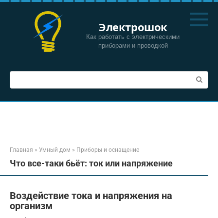
Перейти
к
Электрошок
контенту
Как работать с электрическими
приборами и проводкой
Поиск:
Главная
»
Умный дом
»
Приборы и оснащение
Что все-таки бьёт: ток или напряжение
Воздействие тока и напряжения на
организм