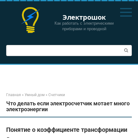
Перейти
к
Электрошок
контенту
Как работать с электрическими
приборами и проводкой
Поиск:
Главная
»
Умный дом
»
Счетчики
Что делать если электросчетчик мотает много
электроэнергии
Понятие о коэффициенте трансформации