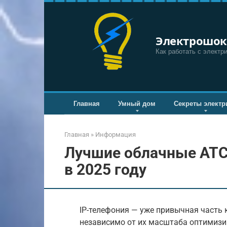
Перейти
к
контенту
Электрошок
Как работать с электр
Главная
Умный дом
Секреты электр
Главная
»
Информация
Лучшие облачные АТС
в 2025 году
IP-телефония — уже привычная часть
независимо от их масштаба оптимизи