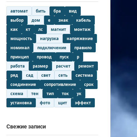
автомат
бить
бра
вид
выбор
дом
е
знак
кабель
как
кт
лс
магнит
монтаж
мощность
нагрузка
напряжение
номинал
подключение
правило
принцип
провод
пуск
р
работа
размер
расчет
ремонт
ряд
сад
свет
сеть
система
соединение
сопротивление
срок
схема
тен
тип
ток
ук
установка
фото
щит
эффект
Свежие записи