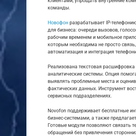
клиентами, упрощать внутренние ком
команды.
Новофон
разрабатывает IP-телефони
для бизнеса: очереди вызовов, голосо
рабочим временем и мобильное прило
которым необходима не просто связь,
автоматизация и интеграция телефон
Реализована текстовая расшифровка 
аналитические системы. Опция помог
выявлять проблемные места и оценив
фактических данных. Инструмент вост
сервисных подразделениях.
Novofon поддерживает бесплатные ин
бизнес-системами, а также предлагае
Готовые модули позволяют связать т
обращений без привлечения сторонни