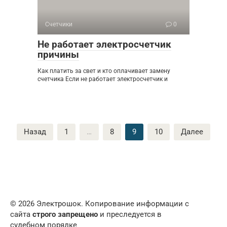
Счетчики
0
Не работает электросчетчик
причины
Как платить за свет и кто оплачивает замену
счетчика Если не работает электросчетчик и
Пагинация
Назад
1
…
8
9
10
Далее
записей
© 2026 Электрошок. Копирование информации с
сайта
строго запрещено
и преследуется в
судебном порядке