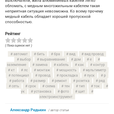
выключатели, жила алюминиевых кабелей легко
обломать, с медным многожильным кабелем такая
неприятная ситуация невозможна. Ко всему прочему
медный кабель обладает хорошей пропускной
способностью.
Рейтинг
( Пока оценок нет )
автомат
бить
бра
вид
вид провод
выбор
выравнивание
дом
е
заземление
замена
кабель
как
контур
кт
лс
монтаж
мощность
мультиметр
потенциал
провод
прокладка
пуск
р
работа
размер
ремонт
розетка
ряд
сеть
срок
схема
тен
тип
ток
ук
установка
фото
щит
электроинструмент
Александр Редькин
/ автор статьи