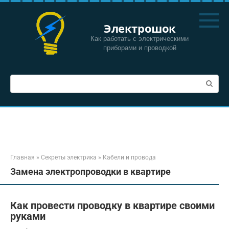
Перейти
к
Электрошок
контенту
Как работать с электрическими
приборами и проводкой
Поиск:
Главная
»
Секреты электрика
»
Кабели и провода
Замена электропроводки в квартире
Как провести проводку в квартире своими
руками