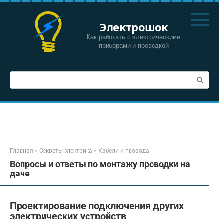
Перейти
к
Электрошок
контенту
Как работать с электрическими
приборами и проводкой
Поиск:
Главная
»
Секреты электрика
»
Кабели и провода
Вопросы и ответы по монтажу проводки на
даче
Проектирование подключения других
электрических устройств