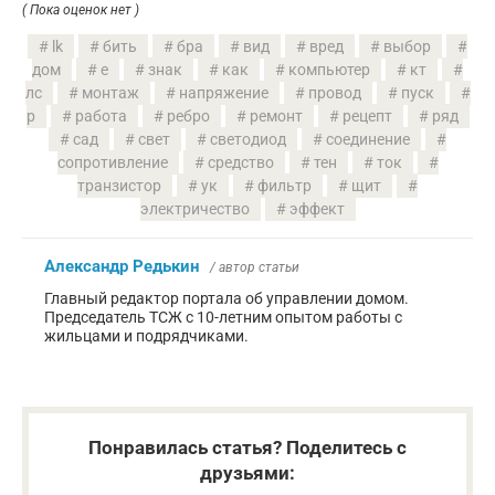
( Пока оценок нет )
lk
бить
бра
вид
вред
выбор
дом
е
знак
как
компьютер
кт
лс
монтаж
напряжение
провод
пуск
р
работа
ребро
ремонт
рецепт
ряд
сад
свет
светодиод
соединение
сопротивление
средство
тен
ток
транзистор
ук
фильтр
щит
электричество
эффект
Александр Редькин
/ автор статьи
Главный редактор портала об управлении домом.
Председатель ТСЖ с 10-летним опытом работы с
жильцами и подрядчиками.
Понравилась статья? Поделитесь с
друзьями: