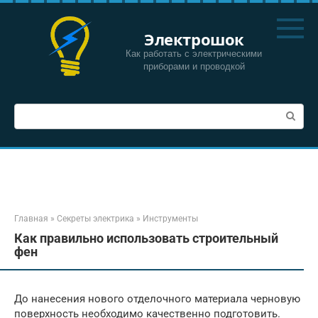
Перейти
к
Электрошок
контенту
Как работать с электрическими
приборами и проводкой
Поиск:
Главная
»
Секреты электрика
»
Инструменты
Как правильно использовать строительный
фен
До нанесения нового отделочного материала черновую
поверхность необходимо качественно подготовить.