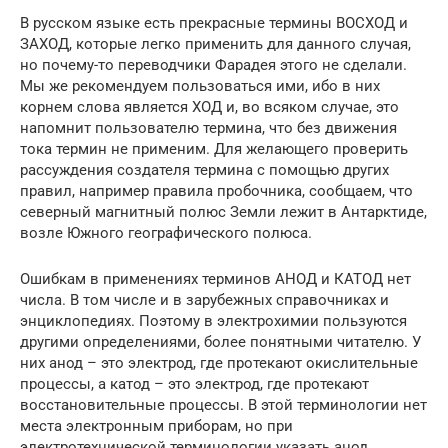
В русском языке есть прекрасные термины ВОСХОД и
ЗАХОД, которые легко применить для данного случая,
но почему-то переводчики Фарадея этого не сделали.
Мы же рекомендуем пользоваться ими, ибо в них
корнем слова является ХОД и, во всяком случае, это
напомнит пользователю термина, что без движения
тока термин не применим. Для желающего проверить
рассуждения создателя термина с помощью других
правил, например правила пробочника, сообщаем, что
северный магнитный полюс Земли лежит в Антарктиде,
возле Южного географического полюса.
Ошибкам в применениях терминов АНОД и КАТОД нет
числа. В том числе и в зарубежных справочниках и
энциклопедиях. Поэтому в электрохимии пользуются
другими определениями, более понятными читателю. У
них анод – это электрод, где протекают окислительные
процессы, а катод – это электрод, где протекают
восстановительные процессы. В этой терминологии нет
места электронным приборам, но при
электротехнической терминологии указать анод