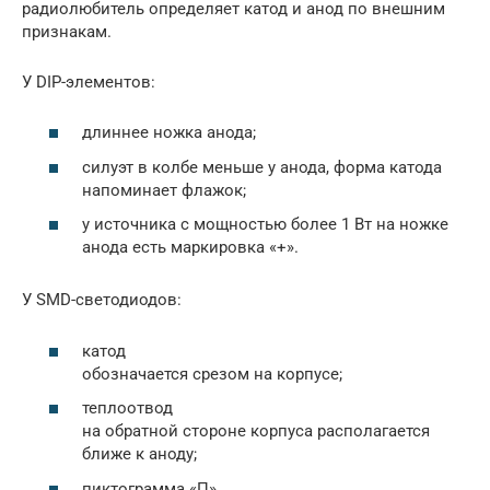
радиолюбитель определяет катод и анод по внешним
признакам.
У DIP-элементов:
длиннее ножка анода;
силуэт в колбе меньше у анода, форма катода
напоминает флажок;
у источника с мощностью более 1 Вт на ножке
анода есть маркировка «+».
У SMD-светодиодов:
катод
обозначается срезом на корпусе;
теплоотвод
на обратной стороне корпуса располагается
ближе к аноду;
пиктограмма «П»