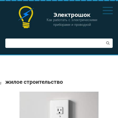
Перейти
к
Электрошок
контенту
Как работать с электрическими
приборами и проводкой
Поиск:
жилое строительство