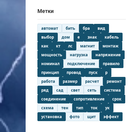
Метки
автомат
бить
бра
вид
выбор
дом
е
знак
кабель
как
кт
лс
магнит
монтаж
мощность
нагрузка
напряжение
номинал
подключение
правило
принцип
провод
пуск
р
работа
размер
расчет
ремонт
ряд
сад
свет
сеть
система
соединение
сопротивление
срок
схема
тен
тип
ток
ук
установка
фото
щит
эффект