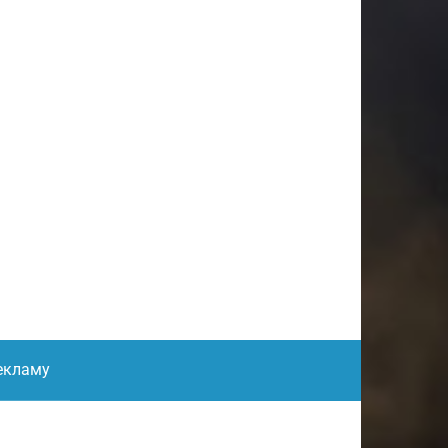
екламу