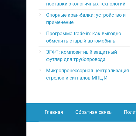
поставки экологичных технологий
Опорные кран-балки: устройство и
применение
Программа trade-in: как выгодно
обменять старый автомобиль
ЗГФТ: композитный защитный
футляр для трубопровода
Микропроцессорная централизация
стрелок и сигналов МПЦ-И
Главная
Обратная связь
Поли