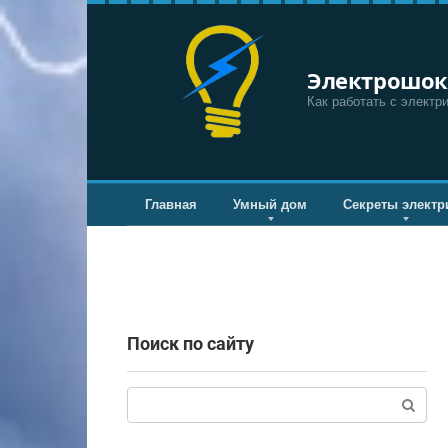
Перейти
к
контенту
Электрошок
Как работать с электр
Главная
Умный дом
Секреты электр
Поиск по сайту
Поиск: