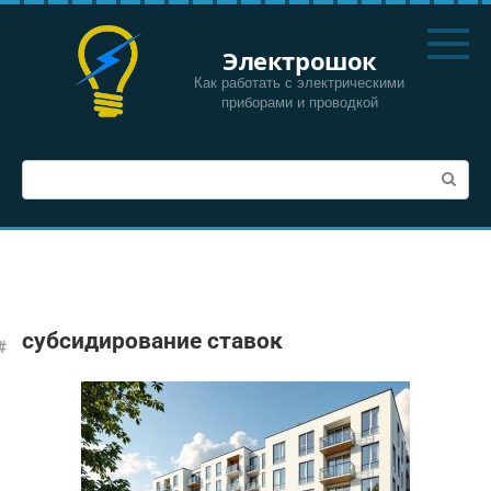
Перейти
к
Электрошок
контенту
Как работать с электрическими
приборами и проводкой
Поиск:
субсидирование ставок