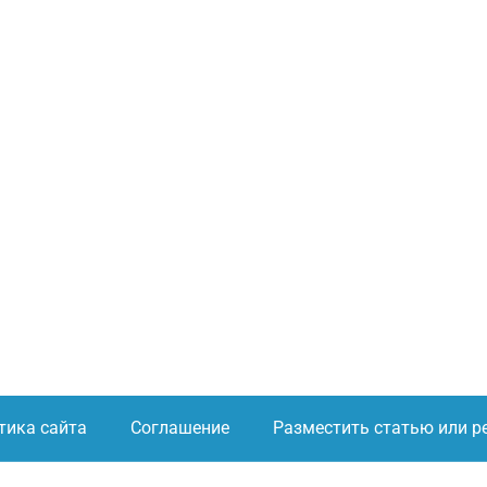
тика сайта
Соглашение
Разместить статью или р