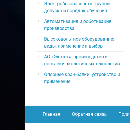
Электробезопасность: группы
допуска и порядок обучения
Автоматизация и роботизация
производства
Высоковольтное оборудование:
виды, применение и выбор
АО «Экотех»: производство и
поставки экологичных технологий
Опорные кран-балки: устройство и
применение
Главная
Обратная связь
Поли