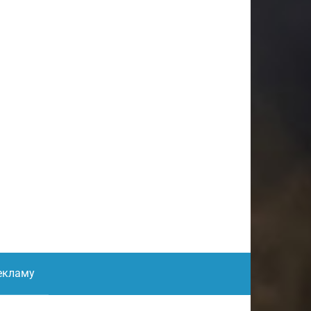
екламу