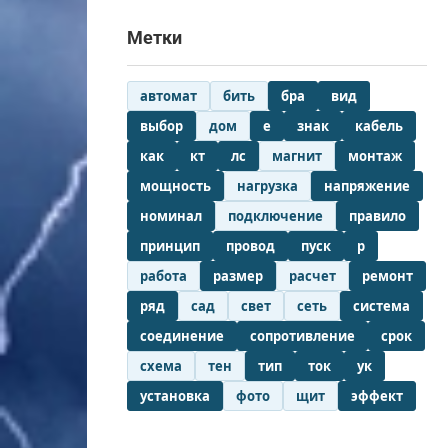
Метки
автомат
бить
бра
вид
выбор
дом
е
знак
кабель
как
кт
лс
магнит
монтаж
мощность
нагрузка
напряжение
номинал
подключение
правило
принцип
провод
пуск
р
работа
размер
расчет
ремонт
ряд
сад
свет
сеть
система
соединение
сопротивление
срок
схема
тен
тип
ток
ук
установка
фото
щит
эффект