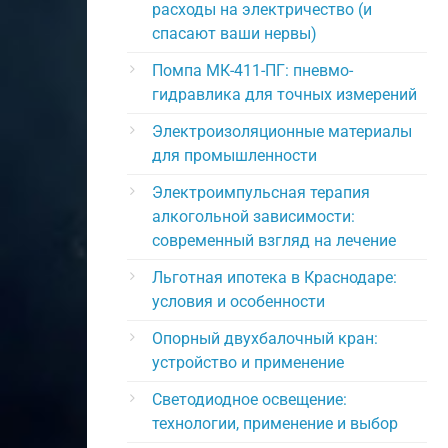
расходы на электричество (и
спасают ваши нервы)
Помпа МК-411-ПГ: пневмо-
гидравлика для точных измерений
Электроизоляционные материалы
для промышленности
Электроимпульсная терапия
алкогольной зависимости:
современный взгляд на лечение
Льготная ипотека в Краснодаре:
условия и особенности
Опорный двухбалочный кран:
устройство и применение
Светодиодное освещение:
технологии, применение и выбор