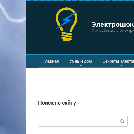
Перейти
к
контенту
Электрошок
Как работать с электр
Главная
Умный дом
Секреты электр
Поиск по сайту
Поиск: