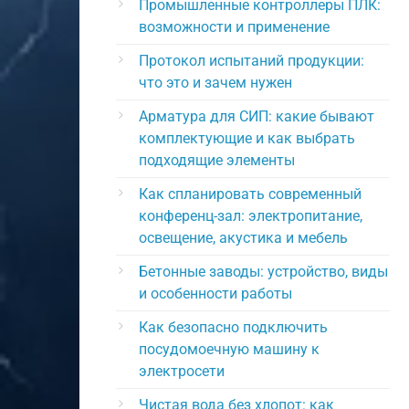
Промышленные контроллеры ПЛК:
возможности и применение
Протокол испытаний продукции:
что это и зачем нужен
Арматура для СИП: какие бывают
комплектующие и как выбрать
подходящие элементы
Как спланировать современный
конференц-зал: электропитание,
освещение, акустика и мебель
Бетонные заводы: устройство, виды
и особенности работы
Как безопасно подключить
посудомоечную машину к
электросети
Чистая вода без хлопот: как