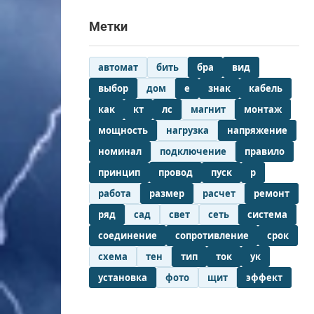
Метки
автомат
бить
бра
вид
выбор
дом
е
знак
кабель
как
кт
лс
магнит
монтаж
мощность
нагрузка
напряжение
номинал
подключение
правило
принцип
провод
пуск
р
работа
размер
расчет
ремонт
ряд
сад
свет
сеть
система
соединение
сопротивление
срок
схема
тен
тип
ток
ук
установка
фото
щит
эффект