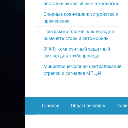
поставки экологичных технологий
Опорные кран-балки: устройство и
применение
Программа trade-in: как выгодно
обменять старый автомобиль
ЗГФТ: композитный защитный
футляр для трубопровода
Микропроцессорная централизация
стрелок и сигналов МПЦ-И
Главная
Обратная связь
Поли