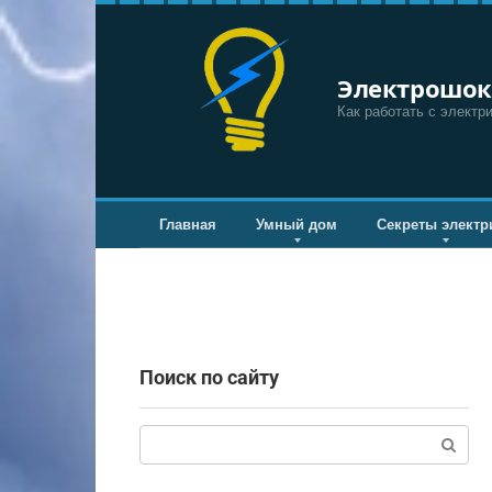
Перейти
к
контенту
Электрошок
Как работать с электр
Главная
Умный дом
Секреты электр
Поиск по сайту
Поиск: