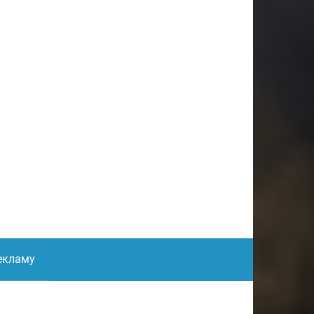
екламу