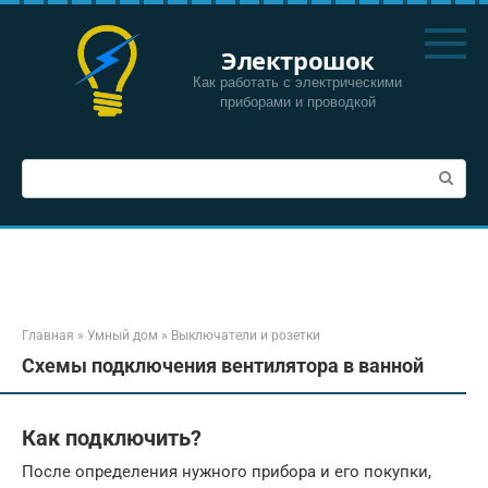
Перейти
к
Электрошок
контенту
Как работать с электрическими
приборами и проводкой
Поиск:
Главная
»
Умный дом
»
Выключатели и розетки
Схемы подключения вентилятора в ванной
Как подключить?
После определения нужного прибора и его покупки,