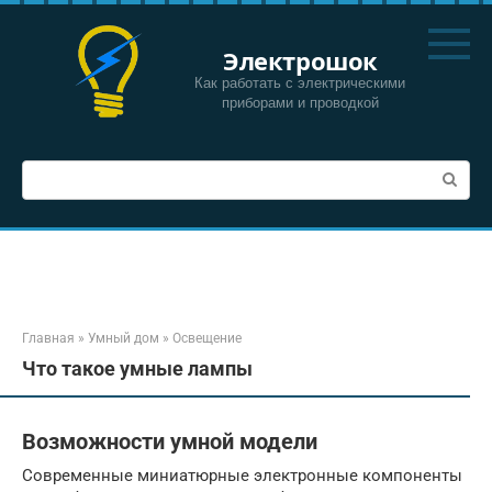
Перейти
к
Электрошок
контенту
Как работать с электрическими
приборами и проводкой
Поиск:
Главная
»
Умный дом
»
Освещение
Что такое умные лампы
Возможности умной модели
Современные миниатюрные электронные компоненты