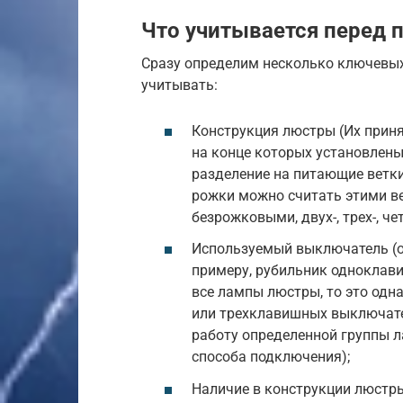
Что учитывается перед 
Сразу определим несколько ключевых
учитывать:
Конструкция люстры (Их прин
на конце которых установлены
разделение на питающие ветки
рожки можно считать этими в
безрожковыми, двух-, трех-, ч
Используемый выключатель (от
примеру, рубильник одноклави
все лампы люстры, то это одна
или трехклавишных выключате
работу определенной группы л
способа подключения);
Наличие в конструкции люстр