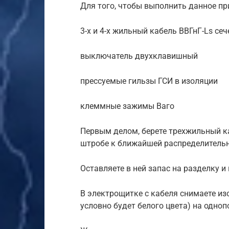
Для того, чтобы выполнить данное п
3-х и 4-х жильный кабель ВВГнГ-Ls се
выключатель двухклавишный
прессуемые гильзы ГСИ в изоляции
клеммные зажимы Ваго
Первым делом, берете трехжильный ка
штробе к ближайшей распределительн
Оставляете в ней запас на разделку и
В электрощитке с кабеля снимаете из
условно будет белого цвета) на одно