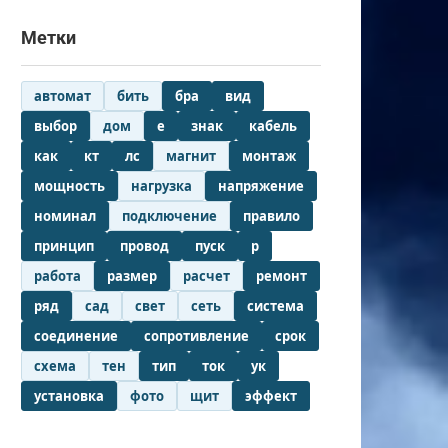
Метки
автомат
бить
бра
вид
выбор
дом
е
знак
кабель
как
кт
лс
магнит
монтаж
мощность
нагрузка
напряжение
номинал
подключение
правило
принцип
провод
пуск
р
работа
размер
расчет
ремонт
ряд
сад
свет
сеть
система
соединение
сопротивление
срок
схема
тен
тип
ток
ук
установка
фото
щит
эффект