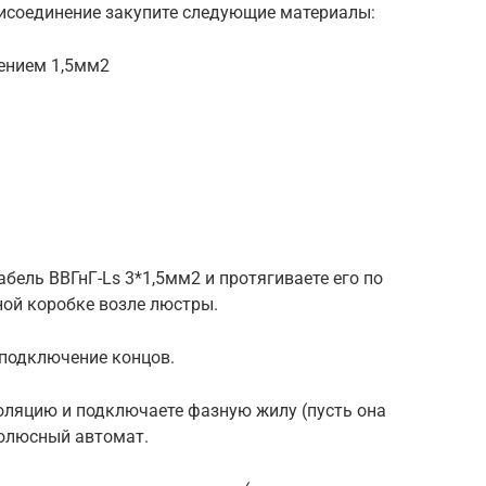
рисоединение закупите следующие материалы:
чением 1,5мм2
бель ВВГнГ-Ls 3*1,5мм2 и протягиваете его по
ой коробке возле люстры.
 подключение концов.
оляцию и подключаете фазную жилу (пусть она
полюсный автомат.