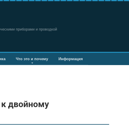
ическими приборами и проводкой
ика
Что это и почему
Информация
 к двойному