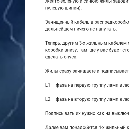
Желто-зеленую и синюю жилы заводи
нулевую шинки).
Зачищенный кабель в распредкоробке
дальнейшем ничего не напутать.
Теперь, другим 3-х жильным кабелем
коробки внизу, там где у вас будет 
сделать опуск.
Жилы сразу зачищаете и подписывает
L1 – фаза на первую группу ламп в л
L2 – фаза на вторую группу ламп в л
Подписывать их нужно как на выключат
Далее вам понадобится 4-х жильный к