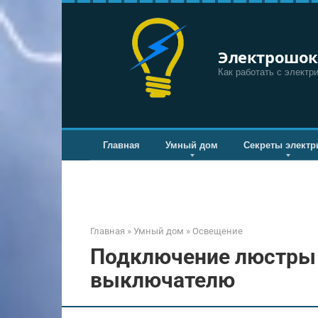
Перейти
к
контенту
Электрошок
Как работать с электр
Главная
Умный дом
Секреты электр
Главная
»
Умный дом
»
Освещение
Подключение люстры
выключателю