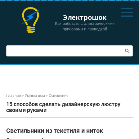
Перейти
к
Электрошок
контенту
Как работать с электрическими
приборами и проводкой
Поиск:
Главная
»
Умный дом
»
Освещение
15 способов сделать дизайнерскую люстру
своими руками
Светильники из текстиля и ниток