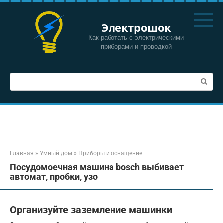
Перейти
к
Электрошок
контенту
Как работать с электрическими
приборами и проводкой
Поиск:
Главная
»
Умный дом
»
Приборы и оснащение
Посудомоечная машина bosch выбивает
автомат, пробки, узо
Организуйте заземление машинки