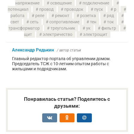
напряжение
освещение
подключение
потенциал
провод
проводок
пуск
р
работа
реле
ремонт
розетка
ряд
свет
сеть
сопротивление
тен
ток
трансформатор
треугольник
ук
фильтр
щит
электричество
электрощит
Александр Редькин
/ автор статьи
Главный редактор портала об управлении домом.
Председатель ТСЖ с 10-летним опытом работы с
жильцами и подрядчиками.
Понравилась статья? Поделитесь с
друзьями: