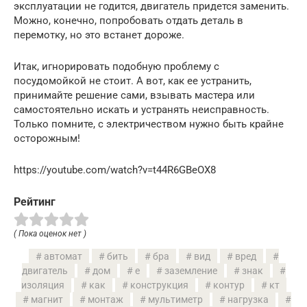
эксплуатации не годится, двигатель придется заменить.
Можно, конечно, попробовать отдать деталь в
перемотку, но это встанет дороже.
Итак, игнорировать подобную проблему с
посудомойкой не стоит. А вот, как ее устранить,
принимайте решение сами, взывать мастера или
самостоятельно искать и устранять неисправность.
Только помните, с электричеством нужно быть крайне
осторожным!
https://youtube.com/watch?v=t44R6GBeOX8
Рейтинг
( Пока оценок нет )
автомат
бить
бра
вид
вред
двигатель
дом
е
заземление
знак
изоляция
как
конструкция
контур
кт
магнит
монтаж
мультиметр
нагрузка