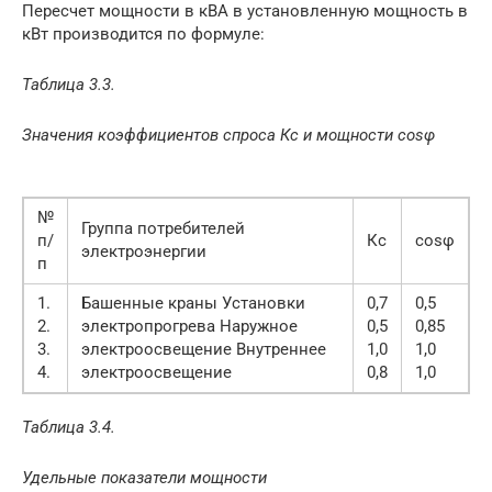
Пересчет мощности в кВА в установленную мощность в
кВт производится по формуле:
Таблица 3.3.
Значения коэффициентов спроса Кс и мощности cosφ
№
Группа потребителей
п/
Кс
сosφ
электроэнергии
п
1.
Башенные краны Установки
0,7
0,5
2.
электропрогрева Наружное
0,5
0,85
3.
электроосвещение Внутреннее
1,0
1,0
4.
электроосвещение
0,8
1,0
Таблица 3.4.
Удельные показатели мощности