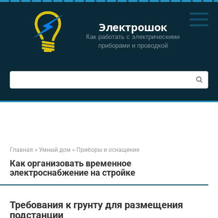
Перейти
к
Электрошок
контенту
Как работать с электрическими
приборами и проводкой
Поиск:
Главная
»
Умный дом
»
Приборы и оснащение
Как организовать временное
электроснабжение на стройке
Требования к грунту для размещения
подстанции