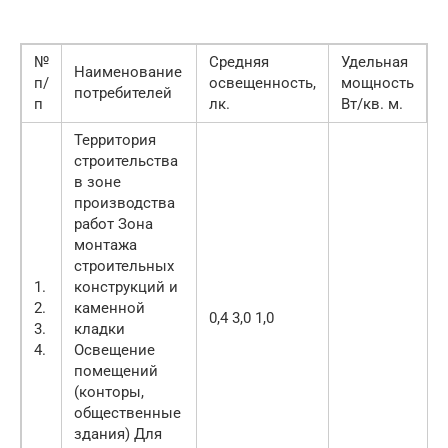
№
Средняя
Удельная
Наименование
п/
освещенность,
мощность
потребителей
п
лк.
Вт/кв. м.
Территория
строительства
в зоне
производства
работ Зона
монтажа
строительных
1.
конструкций и
2.
каменной
0,4 3,0 1,0
3.
кладки
4.
Освещение
помещений
(конторы,
общественные
здания) Для