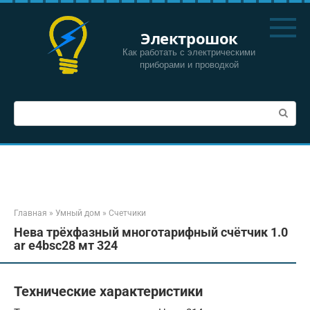
Перейти
к
Электрошок
контенту
Как работать с электрическими
приборами и проводкой
Поиск:
Главная
»
Умный дом
»
Счетчики
Нева трёхфазный многотарифный счётчик 1.0
ar e4bsc28 мт 324
Технические характеристики