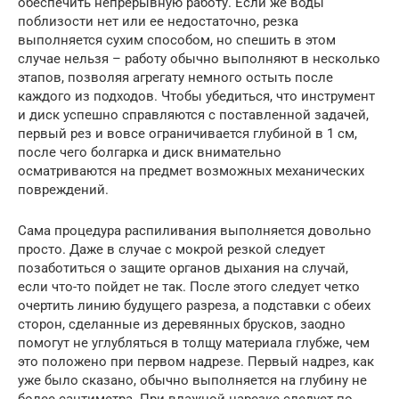
обеспечить непрерывную работу. Если же воды
поблизости нет или ее недостаточно, резка
выполняется сухим способом, но спешить в этом
случае нельзя – работу обычно выполняют в несколько
этапов, позволяя агрегату немного остыть после
каждого из подходов. Чтобы убедиться, что инструмент
и диск успешно справляются с поставленной задачей,
первый рез и вовсе ограничивается глубиной в 1 см,
после чего болгарка и диск внимательно
осматриваются на предмет возможных механических
повреждений.
Сама процедура распиливания выполняется довольно
просто. Даже в случае с мокрой резкой следует
позаботиться о защите органов дыхания на случай,
если что-то пойдет не так. После этого следует четко
очертить линию будущего разреза, а подставки с обеих
сторон, сделанные из деревянных брусков, заодно
помогут не углубляться в толщу материала глубже, чем
это положено при первом надрезе. Первый надрез, как
уже было сказано, обычно выполняется на глубину не
более сантиметра. При влажной нарезке следует по