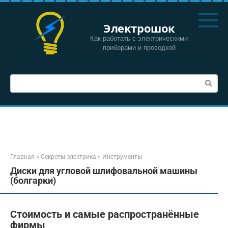
Перейти
к
Электрошок
контенту
Как работать с электрическими
приборами и проводкой
Поиск:
Главная
»
Секреты электрика
»
Инструменты
Диски для угловой шлифовальной машины
(болгарки)
Стоимость и самые распространённые
фирмы