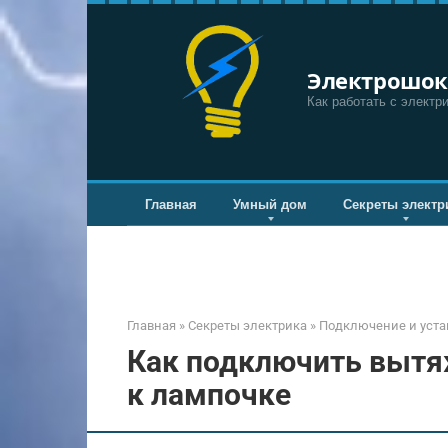
Перейти
к
контенту
Электрошок
Как работать с электр
Главная
Умный дом
Секреты электр
Главная
»
Секреты электрика
»
Подключение и уста
Как подключить вытя
к лампочке