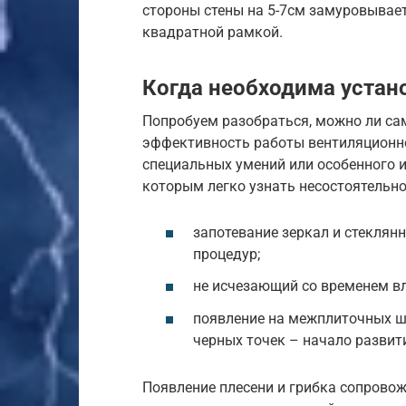
стороны стены на 5-7см замуровывает
квадратной рамкой.
Когда необходима уста
Попробуем разобраться, можно ли са
эффективность работы вентиляционно
специальных умений или особенного 
которым легко узнать несостоятельно
запотевание зеркал и стеклян
процедур;
не исчезающий со временем вл
появление на межплиточных шв
черных точек – начало развит
Появление плесени и грибка сопрово