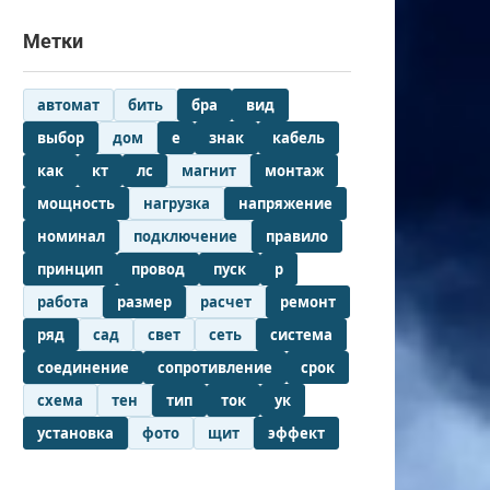
Метки
автомат
бить
бра
вид
выбор
дом
е
знак
кабель
как
кт
лс
магнит
монтаж
мощность
нагрузка
напряжение
номинал
подключение
правило
принцип
провод
пуск
р
работа
размер
расчет
ремонт
ряд
сад
свет
сеть
система
соединение
сопротивление
срок
схема
тен
тип
ток
ук
установка
фото
щит
эффект