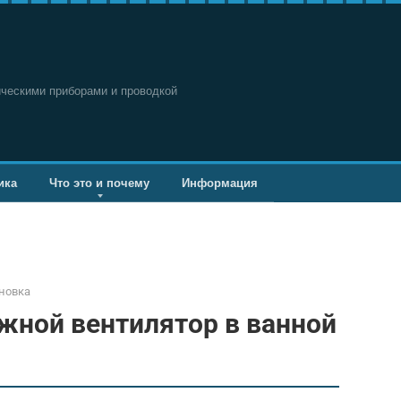
ическими приборами и проводкой
ика
Что это и почему
Информация
новка
жной вентилятор в ванной