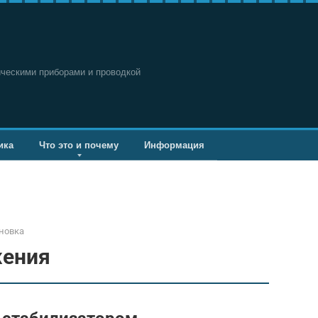
ическими приборами и проводкой
ика
Что это и почему
Информация
новка
жения