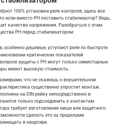
 стабилизатором
буют 100% установки реле контроля, здесь все
что если вместо РН поставить стабилизатор? Ведь,
шит качество напряжения. Разобраться с этим
ества РН перед стабилизатором:
, особенно дешевые, уступают реле по быстроте
никновении критических показателей
вопросе защиты с РН могут только симисторные
боры имеют высокую стоимость.
азмерами, что не скажешь о внушительном
арактеристика существенно упростит монтаж.
полнена на DIN рейку непосредственно в
танется только подсоединить к контактам
тора требует изготовления ниши или защитного
озможности сделать это за пределами
азмещать в квартире.