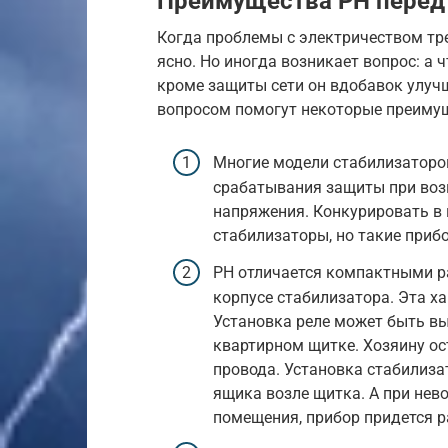
Преимущества РН перед
Когда проблемы с электричеством тре
ясно. Но иногда возникает вопрос: а 
кроме защиты сети он вдобавок улуч
вопросом помогут некоторые преимущ
Многие модели стабилизаторов
срабатывания защиты при воз
напряжения. Конкурировать в 
стабилизаторы, но такие при
РН отличается компактными р
корпусе стабилизатора. Эта х
Установка реле может быть вы
квартирном щитке. Хозяину ос
провода. Установка стабилиза
ящика возле щитка. А при нев
помещения, прибор придется р