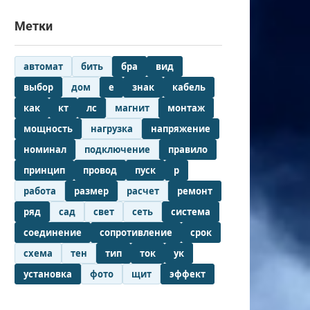
Метки
автомат
бить
бра
вид
выбор
дом
е
знак
кабель
как
кт
лс
магнит
монтаж
мощность
нагрузка
напряжение
номинал
подключение
правило
принцип
провод
пуск
р
работа
размер
расчет
ремонт
ряд
сад
свет
сеть
система
соединение
сопротивление
срок
схема
тен
тип
ток
ук
установка
фото
щит
эффект