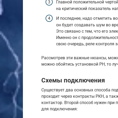
Главной положительной чертой
на критический показатель на
И последнее, надо отметить в
он будет создавать шум во вре
Это связано с тем, что его эл
Именно он с продолжительност
свою очередь, реле контроля
Рассмотрев эти важные нюансы, можн
можно обойтись установкой РН, то лу
Схемы подключения
Существует два основных способа по
проходит через контракты РКН, а так
контактор. Второй способ нужен при 
для подключения: