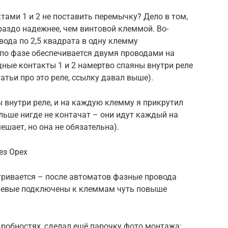
ктами 1 и 2 не поставить перемычку? Дело в том,
раздо надежнее, чем винтовой клеммой. Во-
овода по 2,5 квадрата в одну клемму
по фазе обеспечивается двумя проводами на
одные контакты 1 и 2 намертво спаяны внутри реле
татьи про это реле, ссылку давал выше).
 внутри реле, и на каждую клемму я прикрутил
альше нигде не контачат – они идут каждый на
ешает, но она не обязательна).
ез Орех
тривается – после автоматов фазные провода
улевые подключены к клеммам чуть повыше
дробностях, сделал ещё парочку фото монтажа: