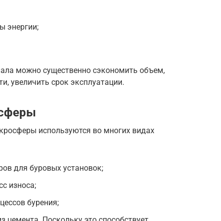
ы энергии;
.
иала можно существенно сэкономить объем,
и, увеличить срок эксплуатации.
осферы
кросферы используются во многих видах
ров для буровых установок;
с износа;
цессов бурения;
из цемента. Поскольку это способствует