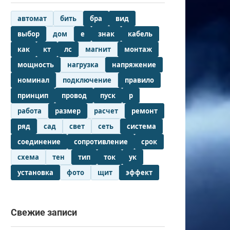
автомат
бить
бра
вид
выбор
дом
е
знак
кабель
как
кт
лс
магнит
монтаж
мощность
нагрузка
напряжение
номинал
подключение
правило
принцип
провод
пуск
р
работа
размер
расчет
ремонт
ряд
сад
свет
сеть
система
соединение
сопротивление
срок
схема
тен
тип
ток
ук
установка
фото
щит
эффект
Свежие записи