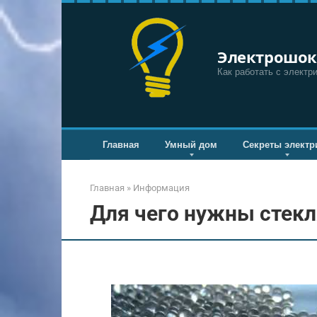
Перейти
к
контенту
Электрошок
Как работать с электр
Главная
Умный дом
Секреты электр
Главная
»
Информация
Для чего нужны стек