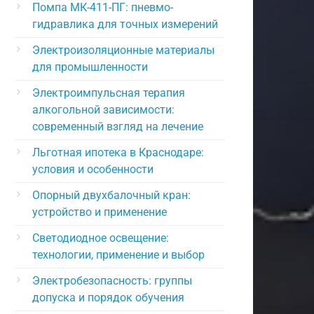
Помпа МК-411-ПГ: пневмо-
гидравлика для точных измерений
Электроизоляционные материалы
для промышленности
Электроимпульсная терапия
алкогольной зависимости:
современный взгляд на лечение
Льготная ипотека в Краснодаре:
условия и особенности
Опорный двухбалочный кран:
устройство и применение
Светодиодное освещение:
технологии, применение и выбор
Электробезопасность: группы
допуска и порядок обучения