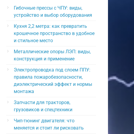
Гибочные прессы с ЧПУ: виды,
устройство и выбор оборудования
Кухня 2,2 метра: как превратить
крошечное пространство в удобное
и стильное место
Металлические опоры ЛЭП: виды,
конструкция и применение
Электропроводка под слоем ППУ:
правила пожаробезопасности,
диэлектрический эффект и нормы
монтажа
Запчасти для тракторов,
грузовиков и спецтехники
Чип-тюнинг двигателя: что
меняется и стоит ли рисковать