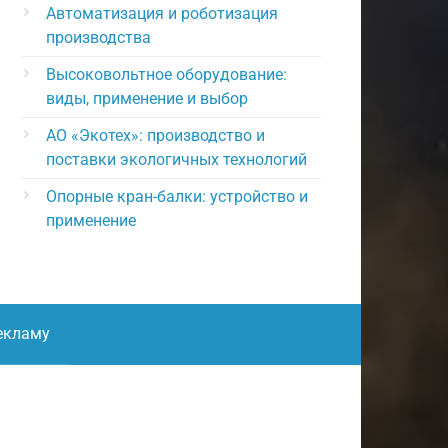
Автоматизация и роботизация
производства
Высоковольтное оборудование:
виды, применение и выбор
АО «Экотех»: производство и
поставки экологичных технологий
Опорные кран-балки: устройство и
применение
екламу