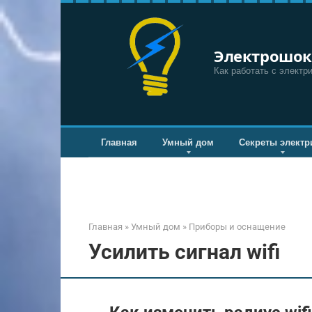
Перейти
к
контенту
Электрошок
Как работать с электр
Главная
Умный дом
Секреты электр
Главная
»
Умный дом
»
Приборы и оснащение
Усилить сигнал wifi