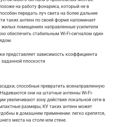
охоже на работу фонарика, который не в
пособен передать луч света на более дальнее
ти таких антенн по своей форме напоминает
В жилых помещениях направленные усилители
ужно обеспечить стабильным Wi-Fi-сигналом один
ядом.
ки представляет зависимость коэффициента
в заданной плоскости
асадки, способные превратить всенаправленную
 Надеваются они на штатные антенны Wi-Fi-
ции увеличивают зону действия локальной сети в
мпактные размеры, КУ таких антенн может
удобны в домашнем применении: легко крепятся,
него места на столе или стене.