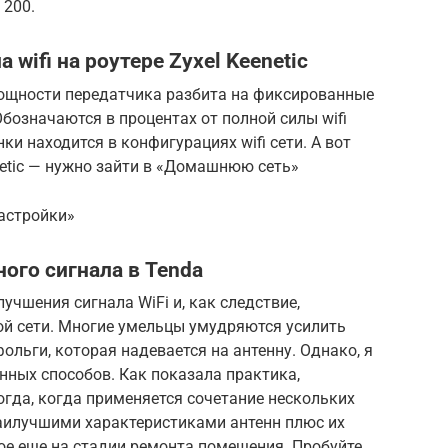
 200.
wifi на роутере Zyxel Keenetic
 мощности передатчика разбита на фиксированные
 Обозначаются в процентах от полной силы wifi
ки находится в конфигурациях wifi сети. А вот
netic — нужно зайти в «Домашнюю сеть»
астройки»
ого сигнала в Tenda
учшения сигнала WiFi и, как следствие,
й сети. Многие умельцы умудряются усилить
ольги, которая надевается на антенну. Однако, я
нных способов. Как показала практика,
гда, когда применяется сочетание нескольких
наилучшими характеристиками антенн плюс их
е еще на стадии ремонта помещения. Пробуйте,