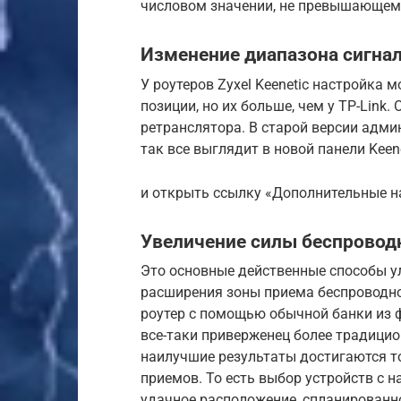
числовом значении, не превышающем
Изменение диапазона сигнала 
У роутеров Zyxel Keenetic настройка
позиции, но их больше, чем у TP-Link.
ретранслятора. В старой версии админ
так все выглядит в новой панели Kee
и открыть ссылку «Дополнительные н
Увеличение силы беспроводн
Это основные действенные способы ул
расширения зоны приема беспроводно
роутер с помощью обычной банки из ф
все-таки приверженец более традицио
наилучшие результаты достигаются то
приемов. То есть выбор устройств с 
удачное расположение, спланированно