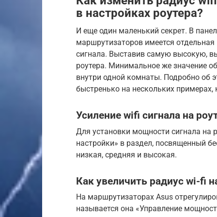
Как изменить радиус wif
в настройках роутера?
И еще один маленький секрет. В пан
маршрутизаторов имеется отдельная 
сигнала. Выставив самую высокую, в
роутера. Минимальное же значение о
внутри одной комнаты. Подробно об эт
быстренько на нескольких примерах, 
Усиление wifi сигнала на роу
Для установки мощности сигнала на р
настройки» в раздел, посвященный бе
низкая, средняя и высокая.
Как увеличить радиус wi-fi 
На маршрутизаторах Asus отрегулир
называется она «Управление мощност