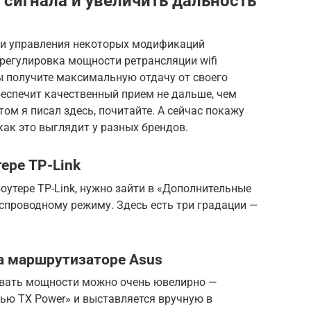
i сигнала и увеличить дальность
ели управления некоторых модификаций
регулировка мощности ретрансляции wifi
ы получите максимальную отдачу от своего
беспечит качественный прием не дальше, чем
ом я писал здесь, почитайте. А сейчас покажу
как это выглядит у разных брендов.
тере TP-Link
оутере TP-Link, нужно зайти в «Дополнительные
спроводному режиму. Здесь есть три градации —
на маршрутизаторе Asus
овать мощности можно очень ювелирно —
ью TX Power» и выставляется вручную в