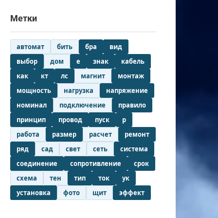
Метки
автомат
бить
бра
вид
выбор
дом
е
знак
кабель
как
кт
лс
магнит
монтаж
мощность
нагрузка
напряжение
номинал
подключение
правило
принцип
провод
пуск
р
работа
размер
расчет
ремонт
ряд
сад
свет
сеть
система
соединение
сопротивление
срок
схема
тен
тип
ток
ук
установка
фото
щит
эффект