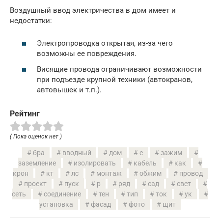
Воздушный ввод электричества в дом имеет и
недостатки:
Электропроводка открытая, из-за чего
возможны ее повреждения.
Висящие провода ограничивают возможности
при подъезде крупной техники (автокранов,
автовышек и т.п.).
Рейтинг
( Пока оценок нет )
бра
вводный
дом
е
зажим
заземление
изолировать
кабель
как
крон
кт
лс
монтаж
обжим
провод
проект
пуск
р
ряд
сад
свет
сеть
соединение
тен
тип
ток
ук
установка
фасад
фото
щит