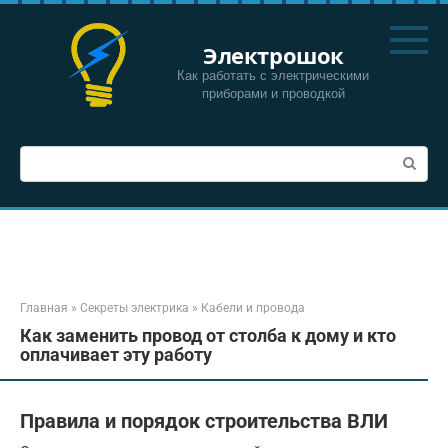
Перейти
к
Электрошок
контенту
Как работать с электрическими
приборами и проводкой
Поиск:
Главная
»
Секреты электрика
»
Кабели и провода
Как заменить провод от столба к дому и кто
оплачивает эту работу
Правила и порядок строительства ВЛИ