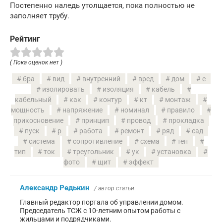
Постепенно наледь утолщается, пока полностью не
заполняет трубу.
Рейтинг
( Пока оценок нет )
бра
вид
внутренний
вред
дом
е
изолировать
изоляция
кабель
кабельный
как
контур
кт
монтаж
мощность
напряжение
номинал
правило
прикосновение
принцип
провод
прокладка
пуск
р
работа
ремонт
ряд
сад
система
сопротивление
схема
тен
тип
ток
треугольник
ук
установка
фото
щит
эффект
Александр Редькин
/ автор статьи
Главный редактор портала об управлении домом.
Председатель ТСЖ с 10-летним опытом работы с
жильцами и подрядчиками.