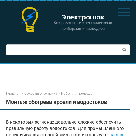
Перейти
к
Электрошок
контенту
Как работать с электрическими
приборами и проводкой
Поиск:
Главная
»
Секреты электрика
»
Кабели и провода
Монтаж обогрева кровли и водостоков
В некоторых регионах довольно сложно обеспечить
правильную работу водостоков. Для промышленного
перекачивания сточной жидкости используют
насосы