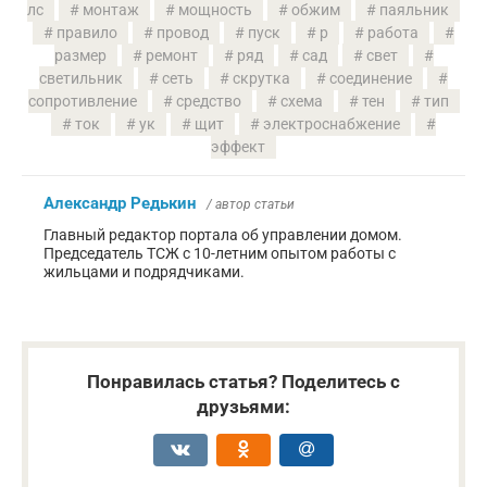
лс
монтаж
мощность
обжим
паяльник
правило
провод
пуск
р
работа
размер
ремонт
ряд
сад
свет
светильник
сеть
скрутка
соединение
сопротивление
средство
схема
тен
тип
ток
ук
щит
электроснабжение
эффект
Александр Редькин
/ автор статьи
Главный редактор портала об управлении домом.
Председатель ТСЖ с 10-летним опытом работы с
жильцами и подрядчиками.
Понравилась статья? Поделитесь с
друзьями: