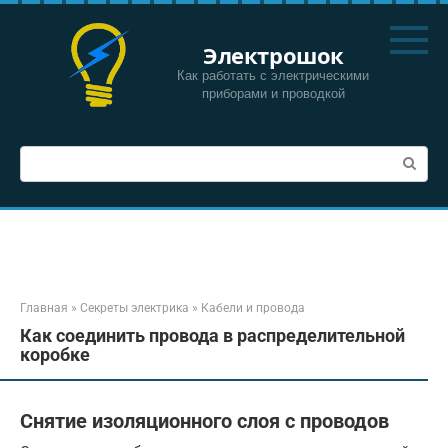
Перейти
к
Электрошок
контенту
Как работать с электрическими
приборами и проводкой
Поиск:
Главная
»
Секреты электрика
»
Кабели и провода
Как соединить провода в распределительной
коробке
Снятие изоляционного слоя с проводов