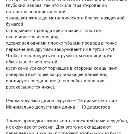
глубокий надрез, так что жила гарантированно
останется неповрежденной;
зачищают жилы до металлического блеска наждачной
бумагой;
складывают провода крест-накрест там, где
оканчивается изоляция;
удерживая одними плоскогубцами провода в точке
пересечения, другими закручивают их в тугой жгут.
Чтобы не повредить инструментом изоляцию, их
обматывают изолентой;
кусачками усекают торчащие в стороны концы жил,
совершая все то же закручивающее движение;
изолируют соединение (о способах изоляции
рассказывается ниже).
Рекомендуемая длина скрутки — 15 диаметров жил.
Минимально допустимая длина — 10 диаметров.
Тонкие проводки захватывать плоскогубцами неудобно,
их скручивают руками. Для этого их складывают
параллельно, а концы подгибают, чтобы можно было