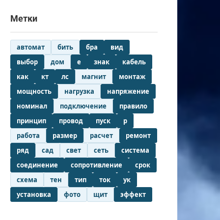
Метки
автомат
бить
бра
вид
выбор
дом
е
знак
кабель
как
кт
лс
магнит
монтаж
мощность
нагрузка
напряжение
номинал
подключение
правило
принцип
провод
пуск
р
работа
размер
расчет
ремонт
ряд
сад
свет
сеть
система
соединение
сопротивление
срок
схема
тен
тип
ток
ук
установка
фото
щит
эффект