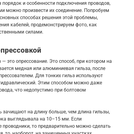
в порядок и особенности подключения проводов,
ми можно произвести их соединение. Попробуем
основных способах решения этой проблемы,
ния кабелей, продемонстрируем фото, как
ственными силами.
опрессовкой
 — это опрессование. Это способ, при котором на
вается медная или алюминиевая гильза, после
прессователем. Для тонких гильз используют
х гидравлический. Этим способом можно даже
вода, что недопустимо при болтовом
ь зачищают на длину больше, чем длина гильзы,
ока выглядывала на 10–15 мм. Если
 проводники, то предварительно можно сделать
я, то, наоборот, на зачищенных участках