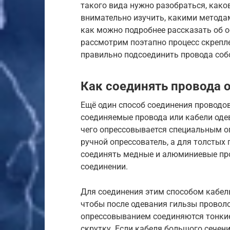
такого вида нужно разобраться, како
внимательно изучить, какими метода
как можно подробнее рассказать об 
рассмотрим поэтапно процесс скрепле
правильно подсоединить провода соб
Как соединять провода 
Ещё один способ соединения проводов
соединяемые провода или кабели оде
чего опрессовывается специальным о
ручной опрессователь, а для толсты
соединять медные и алюминиевые про
соединении.
Для соединения этим способом кабел
чтобы после одевания гильзы провол
опрессовыванием соединяются тонкие
скрутку. Если кабеля большого сечени