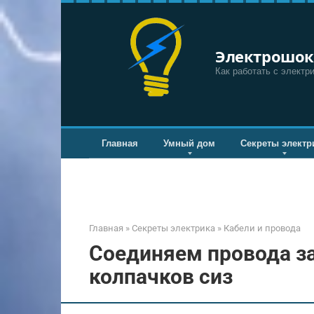
Перейти
к
контенту
Электрошок
Как работать с электр
Главная
Умный дом
Секреты электр
Главная
»
Секреты электрика
»
Кабели и провода
Соединяем провода з
колпачков сиз